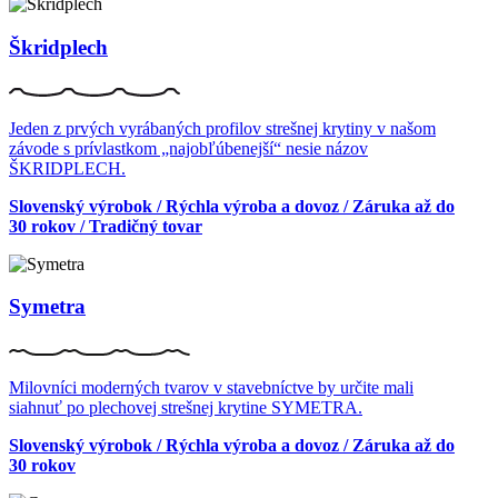
Škridplech
Jeden z prvých vyrábaných profilov strešnej krytiny v našom
závode s prívlastkom „najobľúbenejší“ nesie názov
ŠKRIDPLECH.
Slovenský výrobok / Rýchla výroba a dovoz / Záruka až do
30 rokov / Tradičný tovar
Symetra
Milovníci moderných tvarov v stavebníctve by určite mali
siahnuť po plechovej strešnej krytine SYMETRA.
Slovenský výrobok / Rýchla výroba a dovoz / Záruka až do
30 rokov