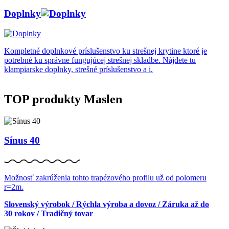
Doplnky
Kompletné doplnkové príslušenstvo ku strešnej krytine ktoré je
potrebné ku správne fungujúcej strešnej skladbe. Nájdete tu
klampiarske doplnky, strešné príslušenstvo a i.
TOP produkty Maslen
Sínus 40
Možnosť zakrúženia tohto trapézového profilu už od polomeru
r=2m.
Slovenský výrobok / Rýchla výroba a dovoz / Záruka až do
30 rokov / Tradičný tovar