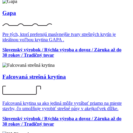
Gapa
Pre tých, ktorí preferujú masívnejšie tvary strešných krytín je
ideálnou voľbou krytina GAPA .
Slovenský výrobok / Rýchla výroba a dovoz / Záruka až do
30 rokov / Tradičný tovar
Falcovaná strešná krytina
Falcovaná krytina sa ako jediná môže vyrábať priamo na mieste
stavby, čo umožňuje vyrobiť strešné pásy v akejkoľvek dĺžke.
Slovenský výrobok / Rýchla výroba a dovoz / Záruka až do
30 rokov / Tradičný tovar