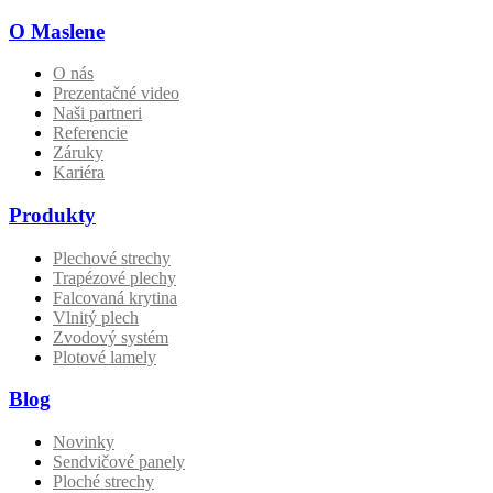
O Maslene
O nás
Prezentačné video
Naši partneri
Referencie
Záruky
Kariéra
Produkty
Plechové strechy
Trapézové plechy
Falcovaná krytina
Vlnitý plech
Zvodový systém
Plotové lamely
Blog
Novinky
Sendvičové panely
Ploché strechy