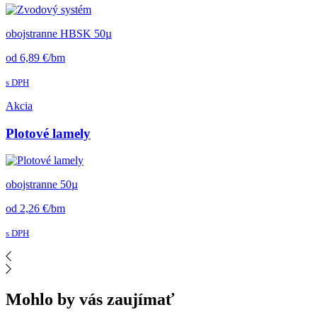
obojstranne HBSK 50µ
od 6,89 €/bm
s DPH
Akcia
Plotové lamely
obojstranne 50µ
od 2,26 €/bm
s DPH
Mohlo by vás zaujímať