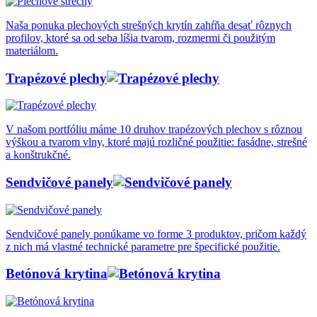
Naša ponuka plechových strešných krytín zahŕňa desať rôznych
profilov, ktoré sa od seba líšia tvarom, rozmermi či použitým
materiálom.
Trapézové plechy
V našom portfóliu máme 10 druhov trapézových plechov s rôznou
výškou a tvarom vlny, ktoré majú rozličné použitie: fasádne, strešné
a konštrukčné.
Sendvičové panely
Sendvičové panely ponúkame vo forme 3 produktov, pričom každý
z nich má vlastné technické parametre pre špecifické použitie.
Betónová krytina