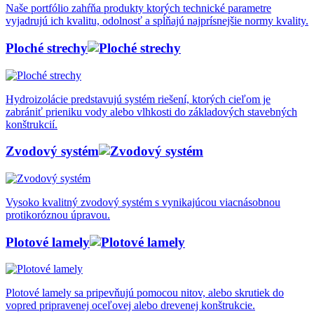
Naše portfólio zahŕňa produkty ktorých technické parametre
vyjadrujú ich kvalitu, odolnosť a spĺňajú najprísnejšie normy kvality.
Ploché strechy
Hydroizolácie predstavujú systém riešení, ktorých cieľom je
zabrániť prieniku vody alebo vlhkosti do základových stavebných
konštrukcií.
Zvodový systém
Vysoko kvalitný zvodový systém s vynikajúcou viacnásobnou
protikoróznou úpravou.
Plotové lamely
Plotové lamely sa pripevňujú pomocou nitov, alebo skrutiek do
vopred pripravenej oceľovej alebo drevenej konštrukcie.