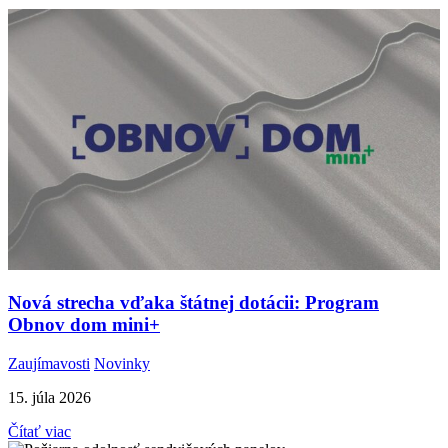
Nová strecha vďaka štátnej dotácii: Program
Obnov dom mini+
Zaujímavosti
Novinky
15. júla 2026
Čítať viac