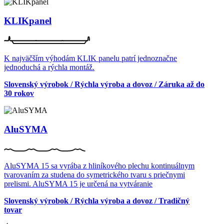
KLIKpanel
K najväčším výhodám KLIK panelu patrí jednoznačne
jednoduchá a rýchla montáž.
Slovenský výrobok / Rýchla výroba a dovoz / Záruka až do
30 rokov
AluSYMA
AluSYMA 15 sa vyrába z hliníkového plechu kontinuálnym
tvarovaním za studena do symetrického tvaru s priečnymi
prelismi. AluSYMA 15 je určená na vytváranie
Slovenský výrobok / Rýchla výroba a dovoz / Tradičný
tovar