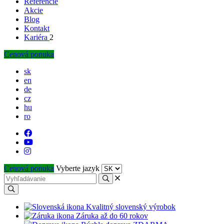
Referencie
Akcie
Blog
Kontakt
Kariéra
2
Cenová ponuka
sk
en
de
cz
hu
ro
Cenová ponuka
Vyberte jazyk
Kvalitný slovenský výrobok
Záruka až do 60 rokov