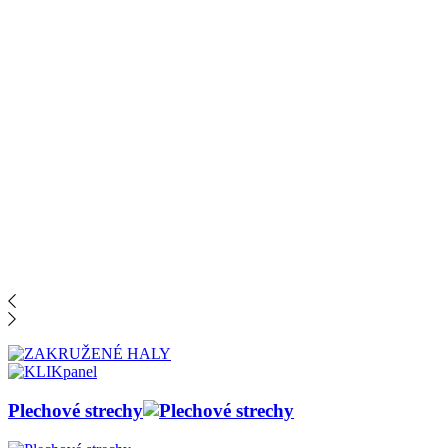
krytín
Plechové strechy