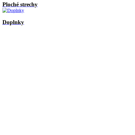
Ploché strechy
Doplnky
Najväčší
slovenský
výrobca
plechových
strešných