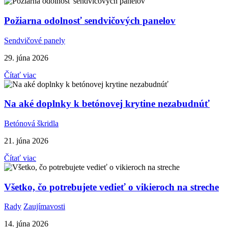
Požiarna odolnosť sendvičových panelov
Sendvičové panely
29. júna 2026
Čítať viac
Na aké doplnky k betónovej krytine nezabudnúť
Betónová škridla
21. júna 2026
Čítať viac
Všetko, čo potrebujete vedieť o vikieroch na streche
Rady
Zaujímavosti
14. júna 2026