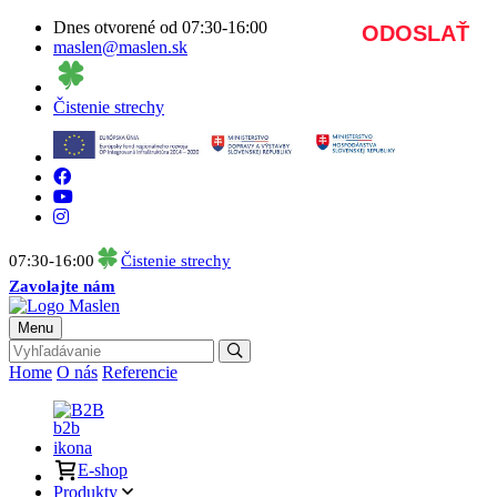
Dnes otvorené od 07:30-16:00
maslen@maslen.sk
Čistenie strechy
07:30-16:00
Čistenie strechy
Zavolajte nám
Menu
Home
O nás
Referencie
B2B
E-shop
Produkty