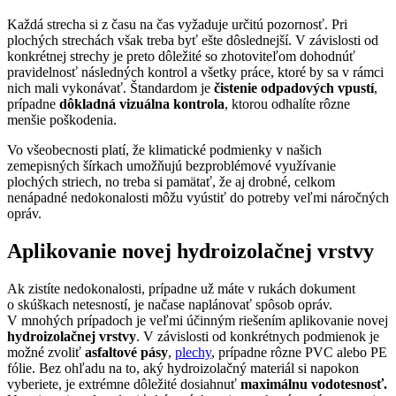
Každá strecha si z času na čas vyžaduje určitú pozornosť. Pri
plochých strechách však treba byť ešte dôslednejší. V závislosti od
konkrétnej strechy je preto dôležité so zhotoviteľom dohodnúť
pravidelnosť následných kontrol a všetky práce, ktoré by sa v rámci
nich mali vykonávať. Štandardom je
čistenie odpadových vpustí
,
prípadne
dôkladná vizuálna kontrola
, ktorou odhalíte rôzne
menšie poškodenia.
Vo všeobecnosti platí, že klimatické podmienky v našich
zemepisných šírkach umožňujú bezproblémové využívanie
plochých striech, no treba si pamätať, že aj drobné, celkom
nenápadné nedokonalosti môžu vyústiť do potreby veľmi náročných
opráv.
Aplikovanie novej hydroizolačnej vrstvy
Ak zistíte nedokonalosti, prípadne už máte v rukách dokument
o skúškach netesností, je načase naplánovať spôsob opráv.
V mnohých prípadoch je veľmi účinným riešením aplikovanie novej
hydroizolačnej vrstvy
. V závislosti od konkrétnych podmienok je
možné zvoliť
asfaltové pásy
,
plechy
, prípadne rôzne PVC alebo PE
fólie. Bez ohľadu na to, aký hydroizolačný materiál si napokon
vyberiete, je extrémne dôležité dosiahnuť
maximálnu vodotesnosť.