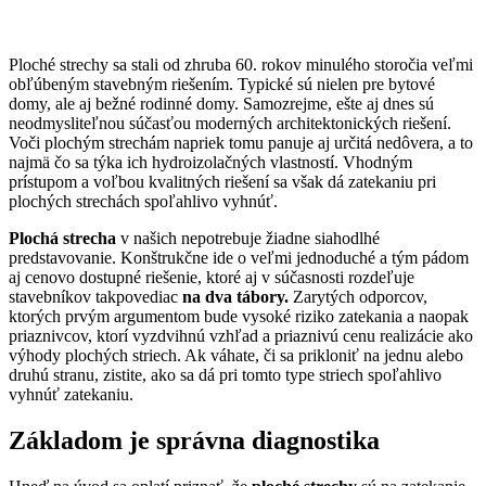
Ploché strechy sa stali od zhruba 60. rokov minulého storočia veľmi
obľúbeným stavebným riešením. Typické sú nielen pre bytové
domy, ale aj bežné rodinné domy. Samozrejme, ešte aj dnes sú
neodmysliteľnou súčasťou moderných architektonických riešení.
Voči plochým strechám napriek tomu panuje aj určitá nedôvera, a to
najmä čo sa týka ich hydroizolačných vlastností. Vhodným
prístupom a voľbou kvalitných riešení sa však dá zatekaniu pri
plochých strechách spoľahlivo vyhnúť.
Plochá strecha
v našich nepotrebuje žiadne siahodlhé
predstavovanie. Konštrukčne ide o veľmi jednoduché a tým pádom
aj cenovo dostupné riešenie, ktoré aj v súčasnosti rozdeľuje
stavebníkov takpovediac
na dva tábory.
Zarytých odporcov,
ktorých prvým argumentom bude vysoké riziko zatekania a naopak
priaznivcov, ktorí vyzdvihnú vzhľad a priaznivú cenu realizácie ako
výhody plochých striech. Ak váhate, či sa prikloniť na jednu alebo
druhú stranu, zistite, ako sa dá pri tomto type striech spoľahlivo
vyhnúť zatekaniu.
Základom je správna diagnostika