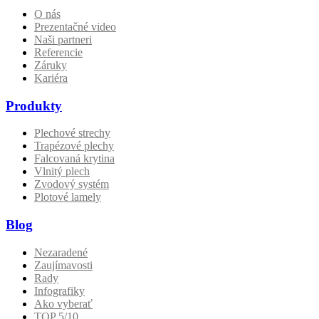
O nás
Prezentačné video
Naši partneri
Referencie
Záruky
Kariéra
Produkty
Plechové strechy
Trapézové plechy
Falcovaná krytina
Vlnitý plech
Zvodový systém
Plotové lamely
Blog
Nezaradené
Zaujímavosti
Rady
Infografiky
Ako vyberať
TOP 5/10