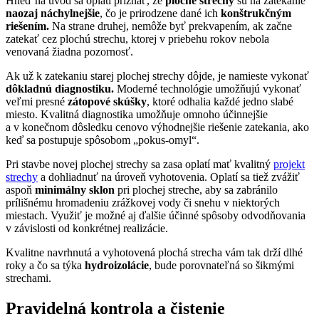
Hneď na úvod sa oplatí priznať, že
ploché strechy
sú na zatekanie
naozaj náchylnejšie
, čo je prirodzene dané ich
konštrukčným
riešením.
Na strane druhej, nemôže byť prekvapením, ak začne
zatekať cez plochú strechu, ktorej v priebehu rokov nebola
venovaná žiadna pozornosť.
Ak už k zatekaniu starej plochej strechy dôjde, je namieste vykonať
dôkladnú diagnostiku.
Moderné technológie umožňujú vykonať
veľmi presné
zátopové skúšky
, ktoré odhalia každé jedno slabé
miesto. Kvalitná diagnostika umožňuje omnoho účinnejšie
a v konečnom dôsledku cenovo výhodnejšie riešenie zatekania, ako
keď sa postupuje spôsobom „pokus-omyl“.
Pri stavbe novej plochej strechy sa zasa oplatí mať kvalitný
projekt
strechy
a dohliadnuť na úroveň vyhotovenia. Oplatí sa tiež zvážiť
aspoň
minimálny sklon
pri plochej streche, aby sa zabránilo
prílišnému hromadeniu zrážkovej vody či snehu v niektorých
miestach. Využiť je možné aj ďalšie účinné spôsoby odvodňovania
v závislosti od konkrétnej realizácie.
Kvalitne navrhnutá a vyhotovená plochá strecha vám tak drží dlhé
roky a čo sa týka
hydroizolácie
, bude porovnateľná so šikmými
strechami.
Pravidelná kontrola a čistenie