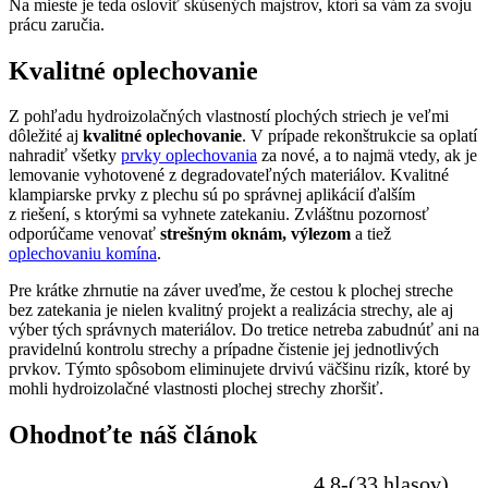
Na mieste je teda osloviť skúsených majstrov, ktorí sa vám za svoju
prácu zaručia.
Kvalitné oplechovanie
Z pohľadu hydroizolačných vlastností plochých striech je veľmi
dôležité aj
kvalitné oplechovanie
. V prípade rekonštrukcie sa oplatí
nahradiť všetky
prvky oplechovania
za nové, a to najmä vtedy, ak je
lemovanie vyhotovené z degradovateľných materiálov. Kvalitné
klampiarske prvky z plechu sú po správnej aplikácií ďalším
z riešení, s ktorými sa vyhnete zatekaniu. Zvláštnu pozornosť
odporúčame venovať
strešným oknám, výlezom
a tiež
oplechovaniu komína
.
Pre krátke zhrnutie na záver uveďme, že cestou k plochej streche
bez zatekania je nielen kvalitný projekt a realizácia strechy, ale aj
výber tých správnych materiálov. Do tretice netreba zabudnúť ani na
pravidelnú kontrolu strechy a prípadne čistenie jej jednotlivých
prvkov. Týmto spôsobom eliminujete drvivú väčšinu rizík, ktoré by
mohli hydroizolačné vlastnosti plochej strechy zhoršiť.
Ohodnoťte náš článok
4.8-(33 hlasov)