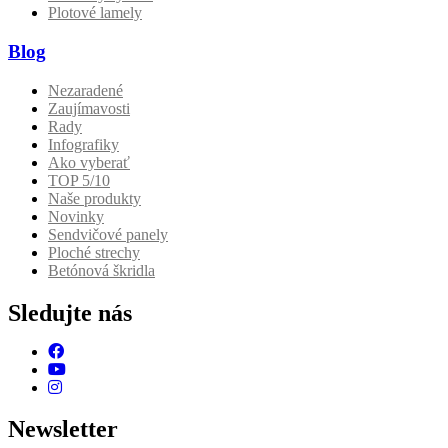
Plotové lamely
Blog
Nezaradené
Zaujímavosti
Rady
Infografiky
Ako vyberať
TOP 5/10
Naše produkty
Novinky
Sendvičové panely
Ploché strechy
Betónová škridla
Sledujte nás
Newsletter