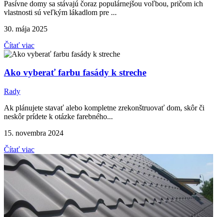
Pasívne domy sa stávajú čoraz populárnejšou voľbou, pričom ich
vlastnosti sú veľkým lákadlom pre ...
30. mája 2025
Čítať viac
Ako vyberať farbu fasády k streche
Rady
Ak plánujete stavať alebo kompletne zrekonštruovať dom, skôr či
neskôr prídete k otázke farebného...
15. novembra 2024
Čítať viac