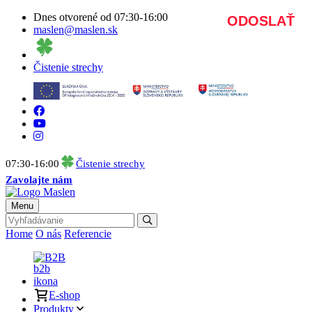
Dnes otvorené od 07:30-16:00
maslen@maslen.sk
Čistenie strechy
07:30-16:00
Čistenie strechy
Zavolajte nám
Menu
Home
O nás
Referencie
B2B
E-shop
Produkty