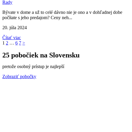
Rady
Bývate v dome a už to celé dávno nie je ono a v dohľadnej dobe
počítate s jeho predajom? Ceny neh...
20. júla 2024
Čítať viac
1
2
…
6
7
>
25 pobočiek na Slovensku
pretože osobný prístup je najlepší
Zobraziť pobočky