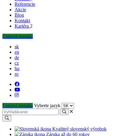
Referencie
Akcie
Blog
Kontakt
Kariéra
2
Cenová ponuka
sk
en
de
cz
hu
ro
Cenová ponuka
Vyberte jazyk
Kvalitný slovenský výrobok
Záruka až do 60 rokov