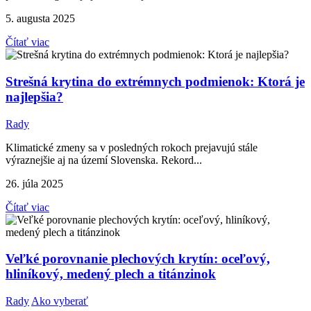
5. augusta 2025
Čítať viac
Strešná krytina do extrémnych podmienok: Ktorá je
najlepšia?
Rady
Klimatické zmeny sa v posledných rokoch prejavujú stále
výraznejšie aj na území Slovenska. Rekord...
26. júla 2025
Čítať viac
Veľké porovnanie plechových krytín: oceľový,
hliníkový, medený plech a titánzinok
Rady
Ako vyberať