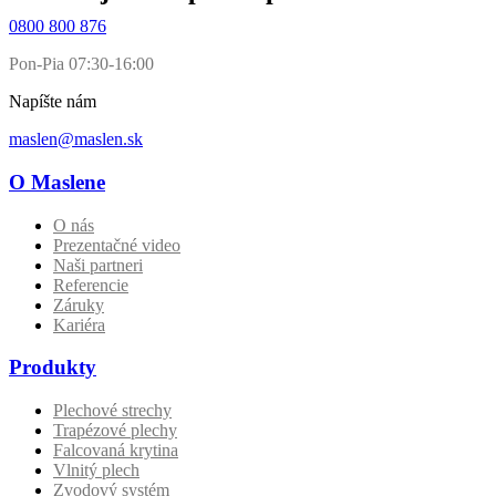
0800 800 876
Pon-Pia 07:30-16:00
Napíšte nám
maslen@maslen.sk
O Maslene
O nás
Prezentačné video
Naši partneri
Referencie
Záruky
Kariéra
Produkty
Plechové strechy
Trapézové plechy
Falcovaná krytina
Vlnitý plech
Zvodový systém