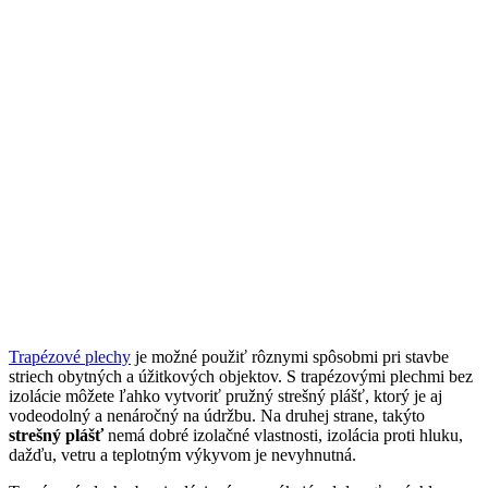
Trapézové plechy
je možné použiť rôznymi spôsobmi pri stavbe
striech obytných a úžitkových objektov. S trapézovými plechmi bez
izolácie môžete ľahko vytvoriť pružný strešný plášť, ktorý je aj
vodeodolný a nenáročný na údržbu. Na druhej strane, takýto
strešný plášť
nemá dobré izolačné vlastnosti, izolácia proti hluku,
dažďu, vetru a teplotným výkyvom je nevyhnutná.