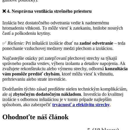
❌
4. Nesprávna ventilácia strešného priestoru
Izolácia bez dostatočného odvetrania vedie k nadmernému
hromadeniu vlhkosti. To môže viesť k zatekaniu, hnilobe nosných
častí a poškodeniu krytiny.
✅
Riešenie:
Pri inštalácii izolácie dbať na
zadné odvetranie
– teda
ponechanie vzduchovej medzery medzi plechom a izoláciou.
Najčastejšie otázky pri zatepľovaní plechovej strechy sa týkajú
správneho poradia vrstiev, výberu izolantu a detailov napojenia. Ak
zvažujete rekonštrukciu alebo výmenu strechy, odborná
konzultácia
vám pomôže predísť chybám
, ktoré môžu viesť k vlhnutiu,
prehrievaniu alebo strate investície.
Dodržaním týchto zásad predídete nielen technickým komplikáciám,
ale aj
zbytočným dodatočným nákladom
. Investícia do kvalitnej
izolácie s odbornou inštaláciou je v tomto prípade najlepším
spôsobom, ako zabezpečiť
trvácnosť a efektivitu strechy
.
Ohodnoťte náš článok
5-(18 hlasov)