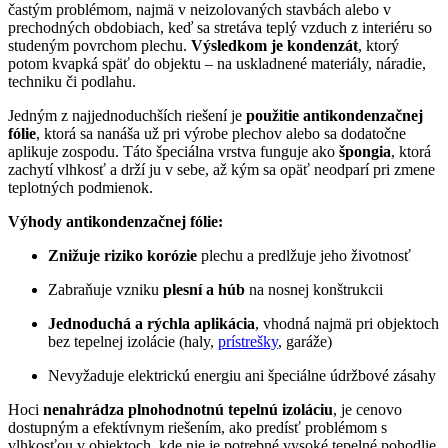
častým problémom, najmä v neizolovaných stavbách alebo v
prechodných obdobiach, keď sa stretáva teplý vzduch z interiéru so
studeným povrchom plechu.
Výsledkom je kondenzát
, ktorý
potom kvapká späť do objektu – na uskladnené materiály, náradie,
techniku či podlahu.
Jedným z najjednoduchších riešení je
použitie antikondenzačnej
fólie
, ktorá sa nanáša už pri výrobe plechov alebo sa dodatočne
aplikuje zospodu. Táto špeciálna vrstva funguje ako
špongia
, ktorá
zachytí vlhkosť a drží ju v sebe, až kým sa opäť neodparí pri zmene
teplotných podmienok.
Výhody antikondenzačnej fólie:
Znižuje riziko korózie
plechu a predlžuje jeho životnosť
Zabraňuje vzniku
plesní a húb
na nosnej konštrukcii
Jednoduchá a rýchla aplikácia
, vhodná najmä pri objektoch
bez tepelnej izolácie (haly,
prístrešky
, garáže)
Nevyžaduje elektrickú energiu ani špeciálne údržbové zásahy
Hoci
nenahrádza plnohodnotnú tepelnú izoláciu
, je cenovo
dostupným a efektívnym riešením, ako predísť problémom s
vlhkosťou v objektoch, kde nie je potrebné vysoké tepelné pohodlie.