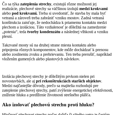
Čo sa týka
zateplenia strechy
, existujú rôzne možnosti jej
realizácie, plechové strechy sa väčšinou izolujú
medzi krokvami
alebo
pod krokvami.
Treba si uvedomiť, že stavba by mala byť
vetraná a zároveň treba zabrániť vzniku mostov. Zadná vetraná
konštrukcia zaisťuje, že nedochádza k priamemu kontaktu medzi
plechom a izoláciou. Táto vzdialenosť je dôležitá na zamedzenie
„potenia“, teda
tvorby kondenzátu
a následnej vlhkosti a vzniku
plesní.
Takzvané mosty sú na druhej strane miesta kontaktu alebo
pripojenia rôznych komponentov, kde môže dochádzať k prenosu
alebo zosilneniu zvuku a prehrievaniu. Ten treba prerušiť, napríklad
vložením gumených alebo plastových návlekov.
Izolácia plechovej strechy je dôležitým prvkom nielen pri
novostavbách, ale aj
pri rekonštrukciách starších objektov
.
Medzi najčastejšie dôvody, prečo sa majitelia rozhodujú pre
zateplenie plechovej strechy, patrí zvýšenie energetickej efektívnosti,
zníženie hluku a predĺženie životnosti strešného plášťa.
Ako izolovať plechovú strechu proti hluku?
Hlučnosť plechovej strechy počas dažďa či silného vetra je častým