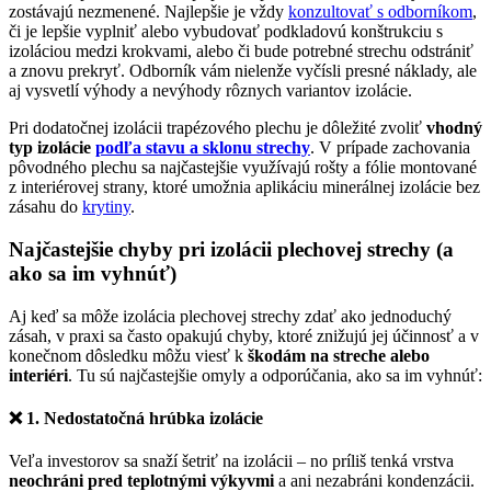
zostávajú nezmenené. Najlepšie je vždy
konzultovať s odborníkom
,
či je lepšie vyplniť alebo vybudovať podkladovú konštrukciu s
izoláciou medzi krokvami, alebo či bude potrebné strechu odstrániť
a znovu prekryť. Odborník vám nielenže vyčísli presné náklady, ale
aj vysvetlí výhody a nevýhody rôznych variantov izolácie.
Pri dodatočnej izolácii trapézového plechu je dôležité zvoliť
vhodný
typ izolácie
podľa stavu a sklonu strechy
. V prípade zachovania
pôvodného plechu sa najčastejšie využívajú rošty a fólie montované
z interiérovej strany, ktoré umožnia aplikáciu minerálnej izolácie bez
zásahu do
krytiny
.
Najčastejšie chyby pri izolácii plechovej strechy (a
ako sa im vyhnúť)
Aj keď sa môže izolácia plechovej strechy zdať ako jednoduchý
zásah, v praxi sa často opakujú chyby, ktoré znižujú jej účinnosť a v
konečnom dôsledku môžu viesť k
škodám na streche alebo
interiéri
. Tu sú najčastejšie omyly a odporúčania, ako sa im vyhnúť:
❌
1. Nedostatočná hrúbka izolácie
Veľa investorov sa snaží šetriť na izolácii – no príliš tenká vrstva
neochráni pred teplotnými výkyvmi
a ani nezabráni kondenzácii.