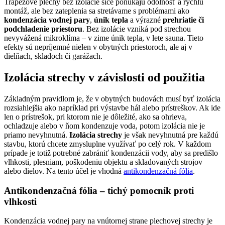
Trapézové plechy bez izolácie síce ponúkajú odolnosť a rýchlu
montáž, ale bez zateplenia sa stretávame s problémami ako
kondenzácia vodnej pary
,
únik tepla
a výrazné
prehriatie či
podchladenie priestoru
. Bez izolácie vzniká pod strechou
nevyvážená mikroklíma – v zime únik tepla, v lete sauna. Tieto
efekty sú nepríjemné nielen v obytných priestoroch, ale aj v
dielňach, skladoch či garážach.
Izolácia strechy v závislosti od použitia
Základným pravidlom je, že v obytných budovách musí byť izolácia
rozsiahlejšia ako napríklad pri výstavbe hál alebo prístreškov. Ak ide
len o prístrešok, pri ktorom nie je dôležité, ako sa ohrieva,
ochladzuje alebo v ňom kondenzuje voda, potom izolácia nie je
priamo nevyhnutná.
Izolácia strechy
je však nevyhnutná pre každú
stavbu, ktorú chcete zmysluplne využívať po celý rok. V každom
prípade je totiž potrebné zabrániť kondenzácii vody, aby sa predišlo
vlhkosti, plesniam, poškodeniu objektu a skladovaných strojov
alebo dielov. Na tento účel je vhodná
antikondenzačná fólia
.
Antikondenzačná fólia – tichý pomocník proti
vlhkosti
Kondenzácia vodnej pary na vnútornej strane plechovej strechy je