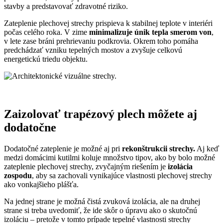
stavby a predstavovať zdravotné riziko.
Zateplenie plechovej strechy prispieva k stabilnej teplote v interiéri
počas celého roka. V zime
minimalizuje únik tepla smerom von
,
v lete zase bráni prehrievaniu podkrovia. Okrem toho pomáha
predchádzať vzniku tepelných mostov a zvyšuje celkovú
energetickú triedu objektu.
Zaizolovať trapézový plech môžete aj
dodatočne
Dodatočné zateplenie je možné aj pri
rekonštrukcii strechy.
Aj keď
medzi domácimi kutilmi koluje množstvo tipov, ako by bolo možné
zateplenie plechovej strechy, zvyčajným riešením je
izolácia
zospodu
, aby sa zachovali vynikajúce vlastnosti plechovej strechy
ako vonkajšieho plášťa.
Na jednej strane je možná čistá zvuková izolácia, ale na druhej
strane si treba uvedomiť, že ide skôr o úpravu ako o skutočnú
izoláciu – pretože v tomto prípade tepelné vlastnosti strechy