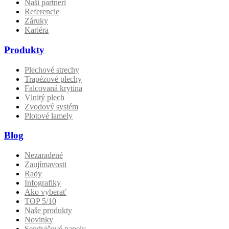
Naši partneri
Referencie
Záruky
Kariéra
Produkty
Plechové strechy
Trapézové plechy
Falcovaná krytina
Vlnitý plech
Zvodový systém
Plotové lamely
Blog
Nezaradené
Zaujímavosti
Rady
Infografiky
Ako vyberať
TOP 5/10
Naše produkty
Novinky
Sendvičové panely