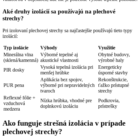
Aké druhy izolácií sa používajú na plechové
strechy?
Pri izolovaní plechovej strechy sa najčastejšie používajú tieto typy
izolácií:
Typ izolácie
Výhody
Využitie
Minerálna vlna
Výborné tepelné aj
Obytné budovy,
(sklená/kamenná)
akustické vlastnosti
výrobné haly
Vysoká tepelná izolácia pri
Energeticky
PIR dosky
menšej hrúbke
úsporné stavby
Aplikácia bez spojov,
Rekonštrukcie,
PUR pena
výborné pri nepravidelných
ťažko prístupné
tvaroch
strechy
Reflexné fólie +
Nízka hrúbka, vhodné pre
Podkrovia,
vzduchová
doplnkovú izoláciu
prístrešky
medzera
Ako funguje strešná izolácia v prípade
plechovej strechy?