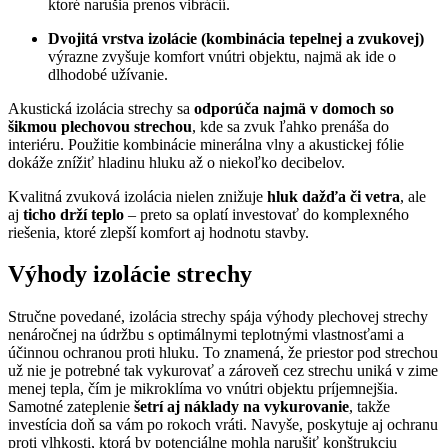
ktoré narušia prenos vibrácií.
Dvojitá vrstva izolácie (kombinácia tepelnej a zvukovej)
výrazne zvyšuje komfort vnútri objektu, najmä ak ide o
dlhodobé užívanie.
Akustická izolácia strechy sa
odporúča najmä v domoch so
šikmou plechovou strechou
, kde sa zvuk ľahko prenáša do
interiéru. Použitie kombinácie minerálna vlny a akustickej fólie
dokáže znížiť hladinu hluku až o niekoľko decibelov.
Kvalitná zvuková izolácia nielen znižuje
hluk dažďa či vetra
, ale
aj
ticho drží teplo
– preto sa oplatí investovať do komplexného
riešenia, ktoré zlepší komfort aj hodnotu stavby.
Výhody izolácie strechy
Stručne povedané, izolácia strechy spája výhody plechovej strechy
nenáročnej na údržbu s optimálnymi teplotnými vlastnosťami a
účinnou ochranou proti hluku. To znamená, že priestor pod strechou
už nie je potrebné tak vykurovať a zároveň cez strechu uniká v zime
menej tepla, čím je mikroklíma vo vnútri objektu príjemnejšia.
Samotné zateplenie
šetrí aj náklady na vykurovanie
, takže
investícia doň sa vám po rokoch vráti. Navyše, poskytuje aj ochranu
proti vlhkosti, ktorá by potenciálne mohla narušiť konštrukciu