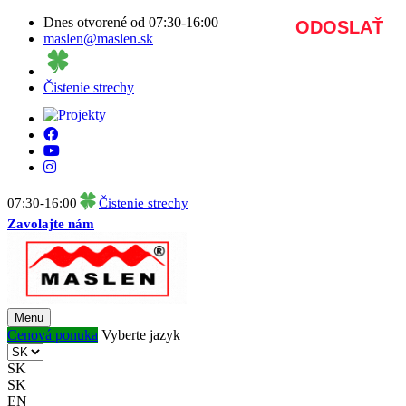
Dnes otvorené od 07:30-16:00
maslen@maslen.sk
Čistenie strechy
07:30-16:00
Čistenie strechy
Zavolajte nám
Menu
Cenová ponuka
Vyberte jazyk
SK
SK
EN