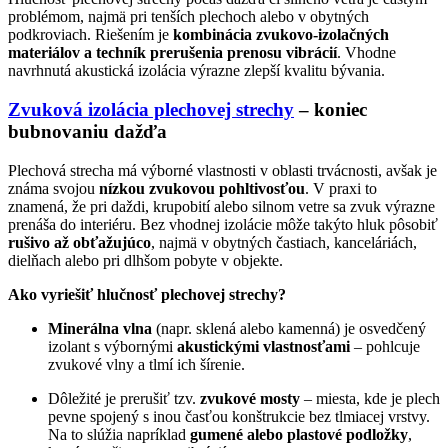
problémom, najmä pri tenších plechoch alebo v obytných
podkroviach. Riešením je
kombinácia zvukovo-izolačných
materiálov a techník prerušenia prenosu vibrácií
. Vhodne
navrhnutá akustická izolácia výrazne zlepší kvalitu bývania.
Zvuková izolácia plechovej strechy
– koniec
bubnovaniu dažďa
Plechová strecha má výborné vlastnosti v oblasti trvácnosti, avšak je
známa svojou
nízkou zvukovou pohltivosťou
. V praxi to
znamená, že pri daždi, krupobití alebo silnom vetre sa zvuk výrazne
prenáša do interiéru. Bez vhodnej izolácie môže takýto hluk pôsobiť
rušivo až obťažujúco
, najmä v obytných častiach, kanceláriách,
dielňach alebo pri dlhšom pobyte v objekte.
Ako vyriešiť hlučnosť plechovej strechy?
Minerálna vlna
(napr. sklená alebo kamenná) je osvedčený
izolant s výbornými
akustickými vlastnosťami
– pohlcuje
zvukové vlny a tlmí ich šírenie.
Dôležité je prerušiť tzv.
zvukové mosty
– miesta, kde je plech
pevne spojený s inou časťou konštrukcie bez tlmiacej vrstvy.
Na to slúžia napríklad
gumené alebo plastové podložky
,