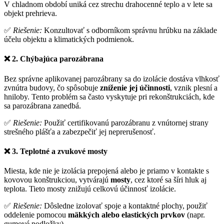
V chladnom období uniká cez strechu drahocenné teplo a v lete sa
objekt prehrieva.
✅
Riešenie:
Konzultovať s odborníkom správnu hrúbku na základe
účelu objektu a klimatických podmienok.
❌
2. Chýbajúca parozábrana
Bez správne aplikovanej parozábrany sa do izolácie dostáva vlhkosť
zvnútra budovy, čo spôsobuje
zníženie jej účinnosti
, vznik plesní a
hniloby. Tento problém sa často vyskytuje pri rekonštrukciách, kde
sa parozábrana zanedbá.
✅
Riešenie:
Použiť certifikovanú parozábranu z vnútornej strany
strešného plášťa a zabezpečiť jej neprerušenosť.
❌
3. Teplotné a zvukové mosty
Miesta, kde nie je izolácia prepojená alebo je priamo v kontakte s
kovovou konštrukciou, vytvárajú
mosty
, cez ktoré sa šíri hluk aj
teplota. Tieto mosty znižujú celkovú účinnosť izolácie.
✅
Riešenie:
Dôsledne izolovať spoje a kontaktné plochy, použiť
oddelenie pomocou
mäkkých alebo elastických prvkov
(napr.
gumové podložky).