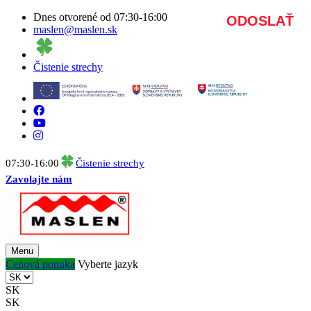
Dnes otvorené od 07:30-16:00
maslen@maslen.sk
Čistenie strechy
07:30-16:00
Čistenie strechy
Zavolajte nám
Menu
Cenová ponuka
Vyberte jazyk
SK
SK