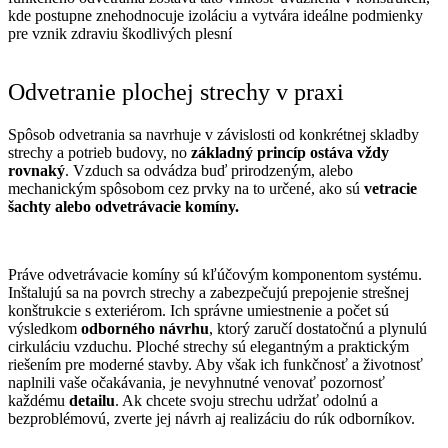
kde postupne znehodnocuje izoláciu a vytvára ideálne podmienky
pre vznik zdraviu škodlivých plesní
Odvetranie plochej strechy v praxi
Spôsob odvetrania sa navrhuje v závislosti od konkrétnej skladby
strechy a potrieb budovy, no
základný princíp ostáva vždy
rovnaký
. Vzduch sa odvádza buď prirodzeným, alebo
mechanickým spôsobom cez prvky na to určené, ako sú
vetracie
šachty alebo odvetrávacie komíny.
Práve odvetrávacie komíny sú kľúčovým komponentom systému.
Inštalujú sa na povrch strechy a zabezpečujú prepojenie strešnej
konštrukcie s exteriérom. Ich správne umiestnenie a počet sú
výsledkom
odborného návrhu
, ktorý zaručí dostatočnú a plynulú
cirkuláciu vzduchu.
Ploché strechy sú elegantným a praktickým
riešením pre moderné stavby. Aby však ich funkčnosť a životnosť
naplnili vaše očakávania, je nevyhnutné venovať pozornosť
každému
detailu
. Ak chcete svoju strechu udržať odolnú a
bezproblémovú, zverte jej návrh aj realizáciu do rúk odborníkov.