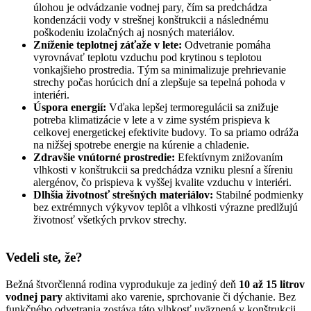
úlohou je odvádzanie vodnej pary, čím sa predchádza
kondenzácii vody v strešnej konštrukcii a následnému
poškodeniu izolačných aj nosných materiálov.
Zníženie teplotnej záťaže v lete:
Odvetranie pomáha
vyrovnávať teplotu vzduchu pod krytinou s teplotou
vonkajšieho prostredia. Tým sa minimalizuje prehrievanie
strechy počas horúcich dní a zlepšuje sa tepelná pohoda v
interiéri.
Úspora energií:
Vďaka lepšej termoregulácii sa znižuje
potreba klimatizácie v lete a v zime systém prispieva k
celkovej energetickej efektivite budovy. To sa priamo odráža
na nižšej spotrebe energie na kúrenie a chladenie.
Zdravšie vnútorné prostredie:
Efektívnym znižovaním
vlhkosti v konštrukcii sa predchádza vzniku plesní a šíreniu
alergénov, čo prispieva k vyššej kvalite vzduchu v interiéri.
Dlhšia životnosť strešných materiálov:
Stabilné podmienky
bez extrémnych výkyvov teplôt a vlhkosti výrazne predlžujú
životnosť všetkých prvkov strechy.
Vedeli ste, že?
Bežná štvorčlenná rodina vyprodukuje za jediný deň
10 až 15 litrov
vodnej pary
aktivitami ako varenie, sprchovanie či dýchanie. Bez
funkčného odvetrania zostáva táto vlhkosť uväznená v konštrukcii,