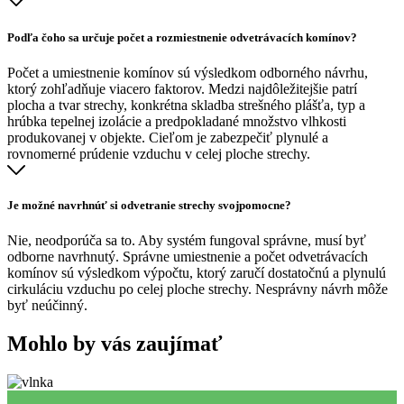
Podľa čoho sa určuje počet a rozmiestnenie odvetrávacích komínov?
Počet a umiestnenie komínov sú výsledkom odborného návrhu,
ktorý zohľadňuje viacero faktorov. Medzi najdôležitejšie patrí
plocha a tvar strechy, konkrétna skladba strešného plášťa, typ a
hrúbka tepelnej izolácie a predpokladané množstvo vlhkosti
produkovanej v objekte. Cieľom je zabezpečiť plynulé a
rovnomerné prúdenie vzduchu v celej ploche strechy.
Je možné navrhnúť si odvetranie strechy svojpomocne?
Nie, neodporúča sa to. Aby systém fungoval správne, musí byť
odborne navrhnutý. Správne umiestnenie a počet odvetrávacích
komínov sú výsledkom výpočtu, ktorý zaručí dostatočnú a plynulú
cirkuláciu vzduchu po celej ploche strechy. Nesprávny návrh môže
byť neúčinný.
Mohlo by vás zaujímať