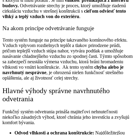
s ktorým si musí poradiť. Je ním
vlhkosť prenikajúca z interiéru
budovy.
Odvetrávanie strechy je proces, ktorý umožňuje riadenú
cirkuláciu vzduchu v strešnej konštrukcii s
cieľom odviesť tento
vlhký a teplý vzduch von do exteriéru
.
Na akom princípe odvetrávanie funguje
Tento systém funguje na princípe takzvaného komínového efektu.
Vzduch vplyvom rozdielnych teplôt a tlakov prirodzene prúdi,
pričom teplejší vzduch stúpa nahor, vytvára podtlak a umožňuje
nasávanie chladnejšieho vzduchu zo spodnej časti. Týmto spôsobom
sa zabezpečí neustála výmena vzduchu, ktorá bráni hromadeniu
vlhkosti vo vnútri konštrukcie.
Ak tento systém
chýba alebo je
navrhnutý nesprávne
, je ohrozená nielen funkčnosť strešného
opláštenia, ale aj životnosť celej strechy.
Hlavné výhody správne navrhnutého
odvetrania
Funkčný systém odvetrania prináša majiteľovi nehnuteľnosti
niekoľko zásadných výhod, ktoré chránia jeho investíciu a zvyšujú
komfort bývania.
Odvod vlhkosti a ochrana konštrukcie:
Najdôležitejšou