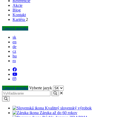
Referencie
Akcie
Blog
Kontakt
Kariéra
2
Cenová ponuka
sk
en
de
cz
hu
ro
Cenová ponuka
Vyberte jazyk
Kvalitný slovenský výrobok
Záruka až do 60 rokov