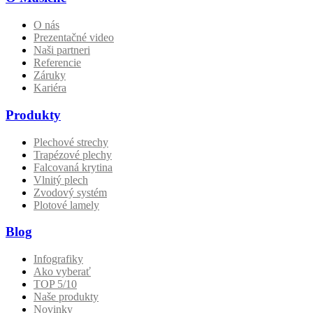
O nás
Prezentačné video
Naši partneri
Referencie
Záruky
Kariéra
Produkty
Plechové strechy
Trapézové plechy
Falcovaná krytina
Vlnitý plech
Zvodový systém
Plotové lamely
Blog
Infografiky
Ako vyberať
TOP 5/10
Naše produkty
Novinky