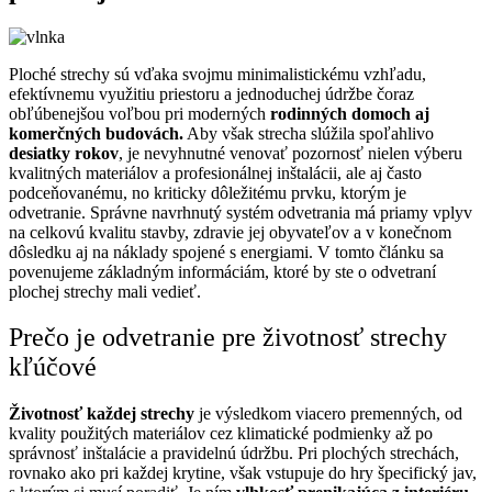
Ploché strechy sú vďaka svojmu minimalistickému vzhľadu,
efektívnemu využitiu priestoru a jednoduchej údržbe čoraz
obľúbenejšou voľbou pri moderných
rodinných domoch aj
komerčných budovách.
Aby však strecha slúžila spoľahlivo
desiatky rokov
, je nevyhnutné venovať pozornosť nielen výberu
kvalitných materiálov a profesionálnej inštalácii, ale aj často
podceňovanému, no kriticky dôležitému prvku, ktorým je
odvetranie.
Správne navrhnutý systém odvetrania má priamy vplyv
na celkovú kvalitu stavby, zdravie jej obyvateľov a v konečnom
dôsledku aj na náklady spojené s energiami. V tomto článku sa
povenujeme základným informáciám, ktoré by ste o odvetraní
plochej strechy mali vedieť.
Prečo je odvetranie pre životnosť strechy
kľúčové
Životnosť každej strechy
je výsledkom viacero premenných, od
kvality použitých materiálov cez klimatické podmienky až po
správnosť inštalácie a pravidelnú údržbu. Pri plochých strechách,
rovnako ako pri každej krytine, však vstupuje do hry špecifický jav,