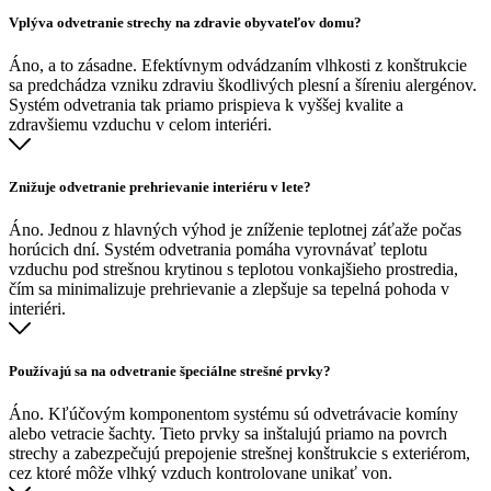
Vplýva odvetranie strechy na zdravie obyvateľov domu?
Áno, a to zásadne. Efektívnym odvádzaním vlhkosti z konštrukcie
sa predchádza vzniku zdraviu škodlivých plesní a šíreniu alergénov.
Systém odvetrania tak priamo prispieva k vyššej kvalite a
zdravšiemu vzduchu v celom interiéri.
Znižuje odvetranie prehrievanie interiéru v lete?
Áno. Jednou z hlavných výhod je zníženie teplotnej záťaže počas
horúcich dní. Systém odvetrania pomáha vyrovnávať teplotu
vzduchu pod strešnou krytinou s teplotou vonkajšieho prostredia,
čím sa minimalizuje prehrievanie a zlepšuje sa tepelná pohoda v
interiéri.
Používajú sa na odvetranie špeciálne strešné prvky?
Áno. Kľúčovým komponentom systému sú odvetrávacie komíny
alebo vetracie šachty. Tieto prvky sa inštalujú priamo na povrch
strechy a zabezpečujú prepojenie strešnej konštrukcie s exteriérom,
cez ktoré môže vlhký vzduch kontrolovane unikať von.