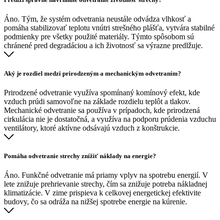
Áno. Tým, že systém odvetrania neustále odvádza vlhkosť a
pomáha stabilizovať teplotu vnútri strešného plášťa, vytvára stabilné
podmienky pre všetky použité materiály. Týmto spôsobom sú
chránené pred degradáciou a ich životnosť sa výrazne predlžuje.
Aký je rozdiel medzi prirodzeným a mechanickým odvetraním?
Prirodzené odvetranie využíva spomínaný komínový efekt, kde
vzduch prúdi samovoľne na základe rozdielu teplôt a tlakov.
Mechanické odvetranie sa používa v prípadoch, kde prirodzená
cirkulácia nie je dostatočná, a využíva na podporu prúdenia vzduchu
ventilátory, ktoré aktívne odsávajú vzduch z konštrukcie.
Pomáha odvetranie strechy znížiť náklady na energie?
Áno. Funkčné odvetranie má priamy vplyv na spotrebu energií. V
lete znižuje prehrievanie strechy, čím sa znižuje potreba nákladnej
klimatizácie. V zime prispieva k celkovej energetickej efektivite
budovy, čo sa odráža na nižšej spotrebe energie na kúrenie.