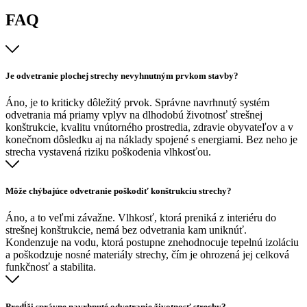
FAQ
Je odvetranie plochej strechy nevyhnutným prvkom stavby?
Áno, je to kriticky dôležitý prvok. Správne navrhnutý systém
odvetrania má priamy vplyv na dlhodobú životnosť strešnej
konštrukcie, kvalitu vnútorného prostredia, zdravie obyvateľov a v
konečnom dôsledku aj na náklady spojené s energiami. Bez neho je
strecha vystavená riziku poškodenia vlhkosťou.
Môže chýbajúce odvetranie poškodiť konštrukciu strechy?
Áno, a to veľmi závažne. Vlhkosť, ktorá preniká z interiéru do
strešnej konštrukcie, nemá bez odvetrania kam uniknúť.
Kondenzuje na vodu, ktorá postupne znehodnocuje tepelnú izoláciu
a poškodzuje nosné materiály strechy, čím je ohrozená jej celková
funkčnosť a stabilita.
Predĺži správne navrhnuté odvetranie životnosť strechy?