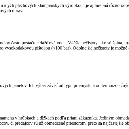
h a iných plechových klampiarskych výrobkoch je aj farebná rôznorodo
hových úprav.
lov často postačuje dažďová voda. Väčšie nečistoty, ako sú špina, mac
bo vysokotlakovou pištoľou (<100 bar). Odolnejšie nečistoty je možné 
vých panelov. Ich výber závisí od typu priemyslu a od termoizolačnýc
znamená v hrúbkach a dĺžkach podľa prianí zákazníka. Jediným obmedze
ov, či predajcov sú už obmedzené priestorom, preto sa najčastejšie o