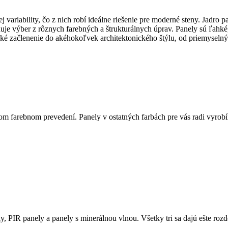
 variability, čo z nich robí ideálne riešenie pre moderné steny. Jadro 
uje výber z rôznych farebných a štrukturálnych úprav. Panely sú ľahké
é začlenenie do akéhokoľvek architektonického štýlu, od priemyseln
om farebnom prevedení. Panely v ostatných farbách pre vás radi vyrob
PIR panely a panely s minerálnou vlnou. Všetky tri sa dajú ešte rozd