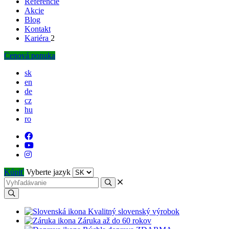
Referencie
Akcie
Blog
Kontakt
Kariéra
2
Cenová ponuka
sk
en
de
cz
hu
ro
Kúpiť
Vyberte jazyk
Kvalitný slovenský výrobok
Záruka až do 60 rokov