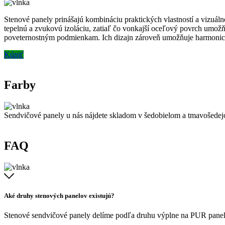
Stenové panely prinášajú kombináciu praktických vlastností a vizuálnej
tepelnú a zvukovú izoláciu, zatiaľ čo vonkajší oceľový povrch umožň
poveternostným podmienkam. Ich dizajn zároveň umožňuje harmonick
Kúpiť
Farby
Sendvičové panely u nás nájdete skladom v šedobielom a tmavošedej
FAQ
Aké druhy stenových panelov existujú?
Stenové sendvičové panely delíme podľa druhu výplne na PUR panely, 