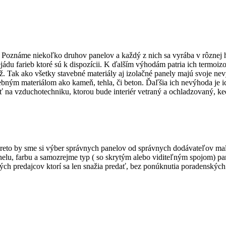
 Poznáme niekoľko druhov panelov a každý z nich sa vyrába v rôznej h
jádu farieb ktoré sú k dispozícii. K ďalším výhodám patria ich termoizo
 Tak ako všetky stavebné materiály aj izolačné panely majú svoje nevý
ebným materiálom ako kameň, tehla, či beton. Ďaľšia ich nevýhoda je ic
eť na vzduchotechniku, ktorou bude interiér vetraný a ochladzovaný, k
, preto by sme si výber správnych panelov od správnych dodávateľov ma
nelu, farbu a samozrejme typ ( so skrytým alebo viditeľným spojom) pa
ých predajcov ktorí sa len snažia predať, bez ponúknutia poradenských 