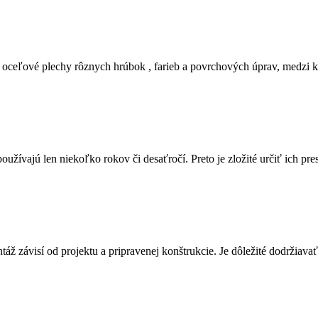
oceľové plechy rôznych hrúbok , farieb a povrchových úprav, medzi kt
užívajú len niekoľko rokov či desaťročí. Preto je zložité určiť ich p
ntáž závisí od projektu a pripravenej konštrukcie. Je dôležité dodržia