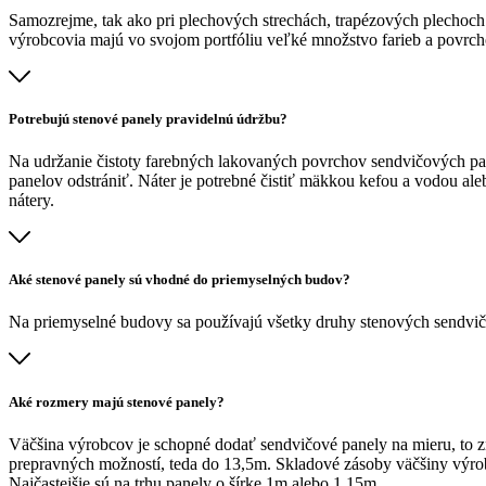
Samozrejme, tak ako pri plechových strechách, trapézových plechoc
výrobcovia majú vo svojom portfóliu veľké množstvo farieb a povrc
Potrebujú stenové panely pravidelnú údržbu?
Na udržanie čistoty farebných lakovaných povrchov sendvičových pane
panelov odstrániť. Náter je potrebné čistiť mäkkou kefou a vodou ale
nátery.
Aké stenové panely sú vhodné do priemyselných budov?
Na priemyselné budovy sa používajú všetky druhy stenových sendvičo
Aké rozmery majú stenové panely?
Väčšina výrobcov je schopné dodať sendvičové panely na mieru, to 
prepravných možností, teda do 13,5m. Skladové zásoby väčšiny výrobc
Najčastejšie sú na trhu panely o šírke 1m alebo 1,15m.