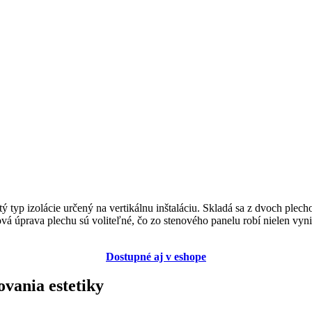
ý typ izolácie určený na vertikálnu inštaláciu. Skladá sa z dvoch plech
á úprava plechu sú voliteľné, čo zo stenového panelu robí nielen vynika
Dostupné aj v eshope
ovania estetiky