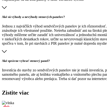
Aké sú výhody a nevýhody stenových panelov?
Jednou z najväčších výhod sendvičových panelov je ich rôznorodosť.
znásobuje ich všestranné použitie. Netreba zabudnúť ani na širokú ple
výhody môžeme určite zaradiť ich univerzálnosť a jednoduchú montáž.
v niekoľkých desiatkach rokov, určite sa nevyrovnajú klasickým stav
spočíva v tom, že pri stavbách z PIR panelov je nutné dopredu mysli
Aké správne vybrať stenový panel?
Investícia do stavby zo sendvičových panelov nie je malá investícia
samotného panelu, ale aj hrúbku vonkajšieho a vnútorného plechu pa
renomovaný výrobca alebo predajca. Treba si dať pozor na internetov
Zistite viac