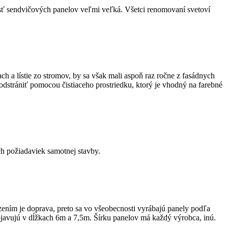
sť sendvičových panelov veľmi veľká. Všetci renomovaní svetoví
h a lístie zo stromov, by sa však mali aspoň raz ročne z fasádnych
odstrániť pomocou čistiaceho prostriedku, ktorý je vhodný na farebné
h požiadaviek samotnej stavby.
ním je doprava, preto sa vo všeobecnosti vyrábajú panely podľa
bjavujú v dĺžkach 6m a 7,5m. Šírku panelov má každý výrobca, inú.