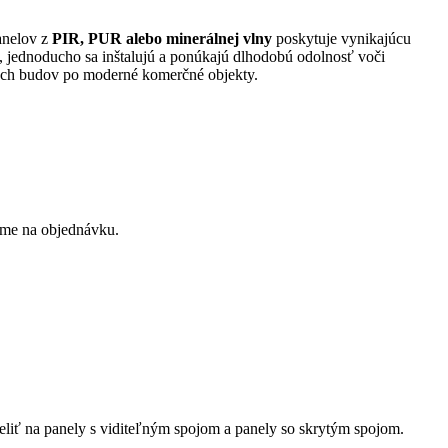
panelov z
PIR, PUR alebo minerálnej vlny
poskytuje vynikajúcu
, jednoducho sa inštalujú a ponúkajú dlhodobú odolnosť voči
ých budov po moderné komerčné objekty.
íme na objednávku.
eliť na panely s viditeľným spojom a panely so skrytým spojom.