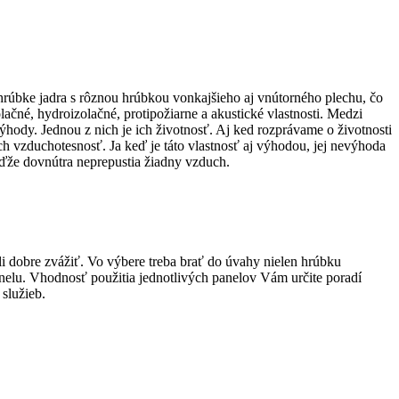
rúbke jadra s rôznou hrúbkou vonkajšieho aj vnútorného plechu, čo
lačné, hydroizolačné, protipožiarne a akustické vlastnosti. Medzi
hody. Jednou z nich je ich životnosť. Aj ked rozprávame o životnosti
h vzduchotesnosť. Ja keď je táto vlastnosť aj výhodou, jej nevýhoda
eďže dovnútra neprepustia žiadny vzduch.
li dobre zvážiť. Vo výbere treba brať do úvahy nielen hrúbku
nelu. Vhodnosť použitia jednotlivých panelov Vám určite poradí
služieb.