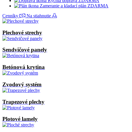
Rýchla doprava ZDARMA
Zameranie a kladací plán ZDARMA
Cenníky
Na stiahnutie
Plechové strechy
Sendvičové panely
Betónová krytina
Zvodový systém
Trapezové plechy
Plotové lamely