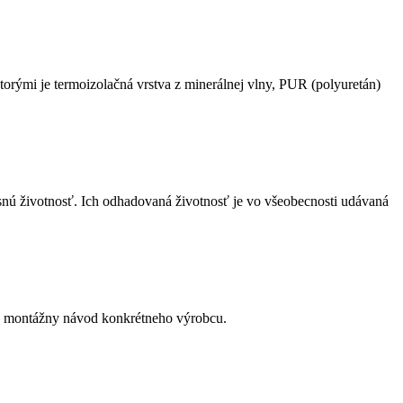
orými je termoizolačná vrstva z minerálnej vlny, PUR (polyuretán)
resnú životnosť. Ich odhadovaná životnosť je vo všeobecnosti udávaná
vať montážny návod konkrétneho výrobcu.