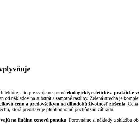
ovplyvňuje
hitektúre, a to pre svoje nesporné
ekologické, estetické a praktické 
n od nákladov na substrát a samotné rastliny.
Zelená strecha je komple
elkovú cenu a predovšetkým na dlhodobú životnosť riešenia.
Cena s
strechu, ktorá predstavuje plnohodnotnú pochôdznu záhradu.
lývajú na finálnu cenovú ponuku.
Porovnáme si náklady a skladbu oboc