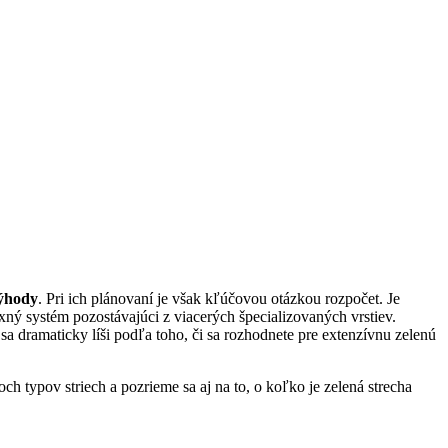
výhody
. Pri ich plánovaní je však kľúčovou otázkou rozpočet. Je
xný systém pozostávajúci z viacerých špecializovaných vrstiev.
a dramaticky líši podľa toho, či sa rozhodnete pre extenzívnu zelenú
h typov striech a pozrieme sa aj na to, o koľko je zelená strecha