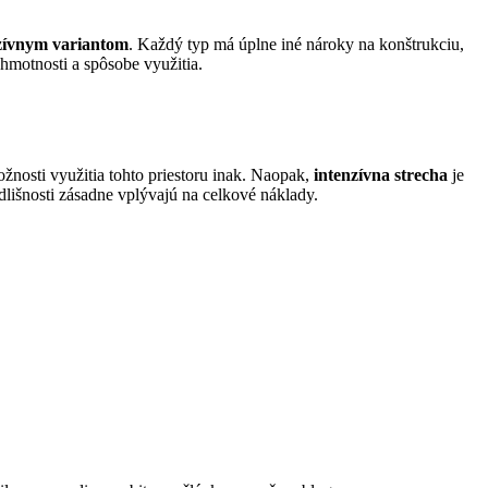
nzívnym variantom
. Každý typ má úplne iné nároky na konštrukciu,
hmotnosti a spôsobe využitia.
žnosti využitia tohto priestoru inak. Naopak,
intenzívna strecha
je
dlišnosti zásadne vplývajú na celkové náklady.