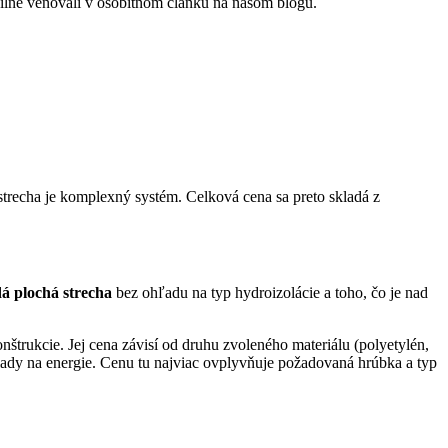
ailne venovali v osobitnom článku na našom blogu.
trecha je komplexný systém. Celková cena sa preto skladá z
á plochá strecha
bez ohľadu na typ hydroizolácie a toho, čo je nad
konštrukcie. Jej cena závisí od druhu zvoleného materiálu (polyetylén,
klady na energie. Cenu tu najviac ovplyvňuje požadovaná hrúbka a typ