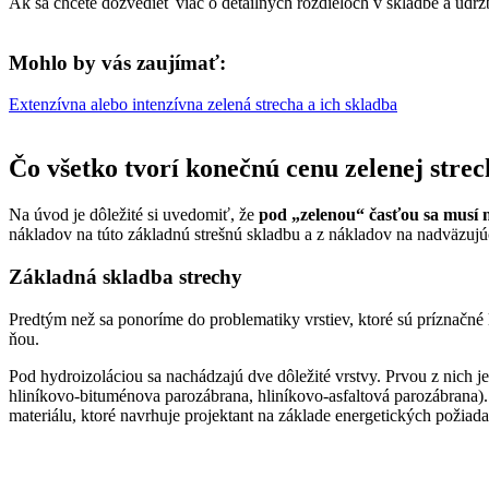
Ak sa chcete dozvedieť viac o detailných rozdieloch v skladbe a údr
Mohlo by vás zaujímať:
Extenzívna alebo intenzívna zelená strecha a ich skladba
Čo všetko tvorí konečnú cenu zelenej stre
Na úvod je dôležité si uvedomiť, že
pod „zelenou“ časťou sa musí n
nákladov na túto základnú strešnú skladbu a z nákladov na nadväzujúc
Základná skladba strechy
Predtým než sa ponoríme do problematiky vrstiev, ktoré sú príznačné le
ňou.
Pod hydroizoláciou sa nachádzajú dve dôležité vrstvy. Prvou z nich j
hliníkovo-bituménova parozábrana, hliníkovo-asfaltová parozábrana)
materiálu, ktoré navrhuje projektant na základe energetických požiada