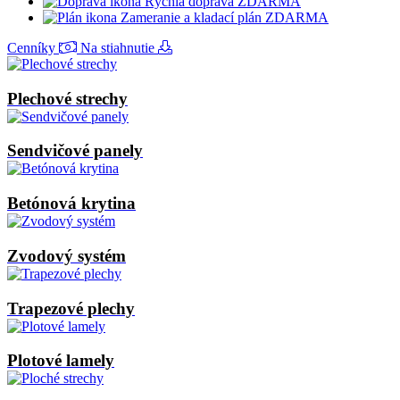
Rýchla doprava ZDARMA
Zameranie a kladací plán ZDARMA
Cenníky
Na stiahnutie
Plechové strechy
Sendvičové panely
Betónová krytina
Zvodový systém
Trapezové plechy
Plotové lamely