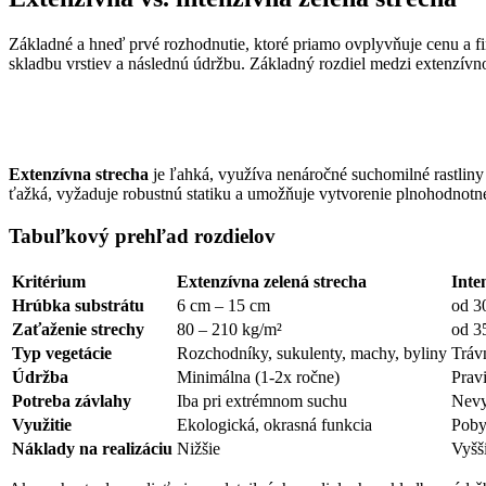
Základné a hneď prvé rozhodnutie, ktoré priamo ovplyvňuje cenu a fi
skladbu vrstiev a následnú údržbu.
Základný rozdiel medzi extenzívno
Extenzívna strecha
je ľahká, využíva nenáročné suchomilné rastliny 
ťažká, vyžaduje robustnú statiku a umožňuje vytvorenie plnohodnotnej
Tabuľkový prehľad rozdielov
Kritérium
Extenzívna zelená strecha
Inte
Hrúbka substrátu
6 cm – 15 cm
od 3
Zaťaženie strechy
80 – 210 kg/m²
od 3
Typ vegetácie
Rozchodníky, sukulenty, machy, byliny
Trávn
Údržba
Minimálna (1-2x ročne)
Prav
Potreba závlahy
Iba pri extrémnom suchu
Nevy
Využitie
Ekologická, okrasná funkcia
Poby
Náklady na realizáciu
Nižšie
Vyšš