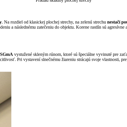
Príklad skladby plochej strechy
y
. Na rozdiel od klasickej plochej strechy, na zelenú strechu
nestačí po
škodeniu a následnému zatečeniu do objektu. Korene rastlín sú agresívn
® SGmA
vystužené skleným rúnom, ktoré sú špeciálne vyvinuté pre zaťaž
itlivosť. Pri vystavení slnečnému žiareniu strácajú svoje vlastnosti, pr