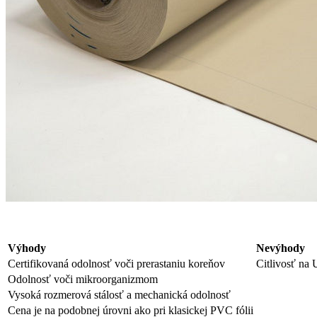
Výhody
Nevýhody
Certifikovaná odolnosť voči prerastaniu koreňov
Citlivosť na 
Odolnosť voči mikroorganizmom
Vysoká rozmerová stálosť a mechanická odolnosť
Cena je na podobnej úrovni ako pri klasickej PVC fólii