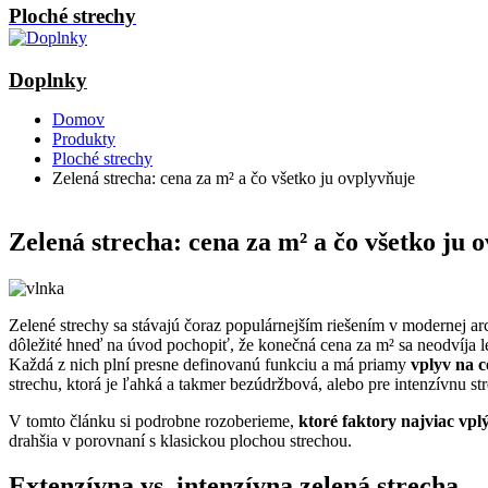
Ploché strechy
Doplnky
Domov
Produkty
Ploché strechy
Zelená strecha: cena za m² a čo všetko ju ovplyvňuje
Zelená strecha: cena za m² a čo všetko ju 
Zelené strechy sa stávajú čoraz populárnejším riešením v modernej arc
dôležité hneď na úvod pochopiť, že konečná cena za m² sa neodvíja le
Každá z nich plní presne definovanú funkciu a má priamy
vplyv na c
strechu, ktorá je ľahká a takmer bezúdržbová, alebo pre intenzívnu 
V tomto článku si podrobne rozoberieme,
ktoré faktory najviac vp
drahšia v porovnaní s klasickou plochou strechou.
Extenzívna vs. intenzívna zelená strecha