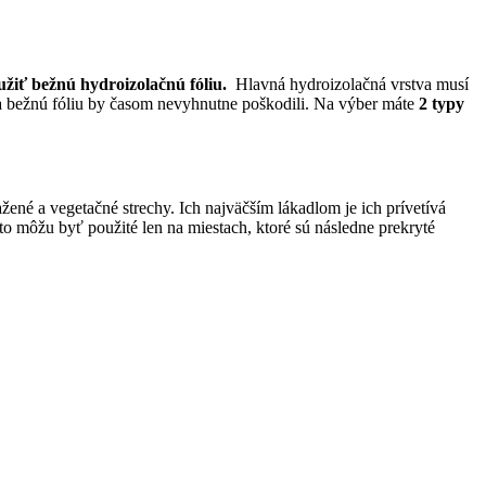
užiť bežnú hydroizolačnú fóliu.
Hlavná hydroizolačná vrstva musí
e a bežnú fóliu by časom nevyhnutne poškodili. Na výber máte
2 typy
ené a vegetačné strechy. Ich najväčším lákadlom je ich prívetívá
eto môžu byť použité len na miestach, ktoré sú následne prekryté