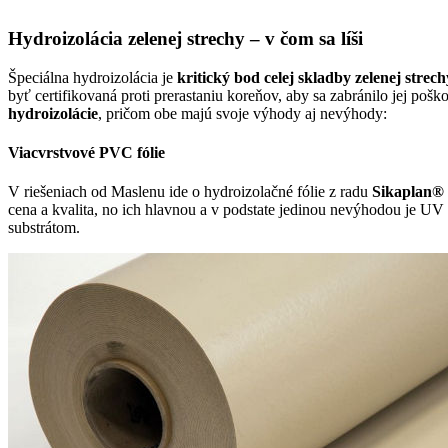
Hydroizolácia zelenej strechy – v čom sa líši
Špeciálna hydroizolácia je
kritický bod celej skladby zelenej strech
byť certifikovaná proti prerastaniu koreňov, aby sa zabránilo jej po
hydroizolácie
, pričom obe majú svoje výhody aj nevýhody:
Viacvrstvové PVC fólie
V riešeniach od Maslenu ide o hydroizolačné fólie z radu
Sikaplan
cena a kvalita, no ich hlavnou a v podstate jedinou nevýhodou je UV c
substrátom.