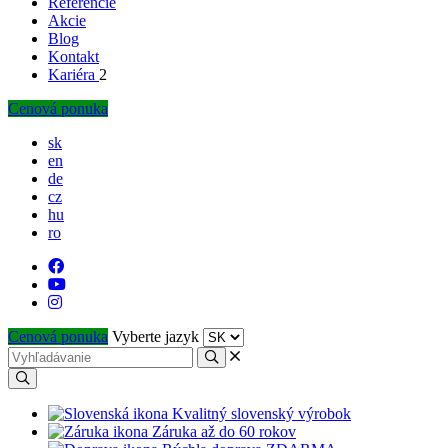
Referencie
Akcie
Blog
Kontakt
Kariéra
2
Cenová ponuka
sk
en
de
cz
hu
ro
Cenová ponuka
Vyberte jazyk
Kvalitný slovenský výrobok
Záruka až do 60 rokov