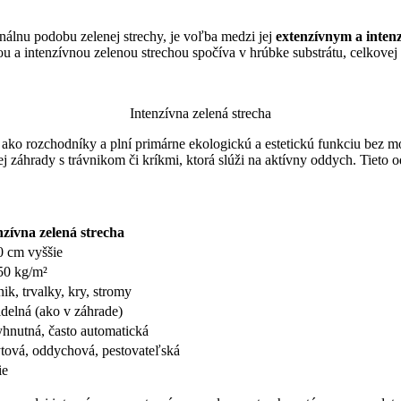
nálnu podobu zelenej strechy, je voľba medzi jej
extenzívnym a inte
u a intenzívnou zelenou strechou spočíva v hrúbke substrátu, celkovej 
Intenzívna zelená strecha
ako rozchodníky a plní primárne ekologickú a estetickú funkciu bez mo
 záhrady s trávnikom či kríkmi, ktorá slúži na aktívny oddych. Tieto o
nzívna zelená strecha
0 cm vyššie
50 kg/m²
ik, trvalky, kry, stromy
idelná (ako v záhrade)
hnutná, často automatická
tová, oddychová, pestovateľská
ie