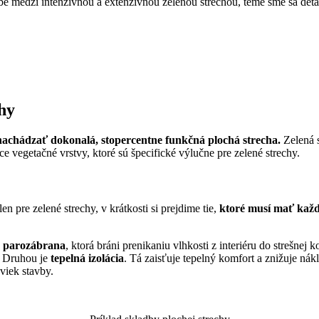
žbe medzi intenzívnou a extenzívnou zelenou strechou, téme sme sa det
chy
achádzať dokonalá, stopercentne funkčná plochá strecha.
Zelená s
e vegetačné vrstvy, ktoré sú špecifické výlučne pre zelené strechy.
n pre zelené strechy, v krátkosti si prejdime tie,
ktoré musí mať každ
e
parozábrana
, ktorá
bráni prenikaniu vlhkosti z interiéru do strešnej 
. Druhou je
tepelná izolácia
. Tá zaisťuje tepelný komfort a znižuje ná
viek stavby.